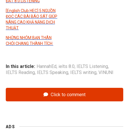
ĐẠT 8.0 LISTENING
[English Club HEC] 5 NGUỒN
ĐỌC CÁC BÀI BÁO SÁT GIÚP
NÂNG CAO KHẢ NĂNG DỊCH
THUẬT
NHỮNG NHÓM BẠN THÂN
CHÓI CHANG THÀNH TÍCH
In this article:
HannahEd
,
ielts 8.0
,
IELTS Listening
,
IELTS Reading
,
IELTS Speaking
,
IELTS writing
,
VINUNI
Click to comment
ADS