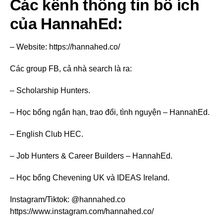
Các kênh thông tin bổ ích
của HannahEd:
– Website: https://hannahed.co/
Các group FB, cả nhà search là ra:
– Scholarship Hunters.
– Học bổng ngắn hạn, trao đổi, tình nguyện – HannahEd.
– English Club HEC.
– Job Hunters & Career Builders – HannahEd.
– Học bổng Chevening UK và IDEAS Ireland.
Instagram/Tiktok: @hannahed.co
https://www.instagram.com/hannahed.co/