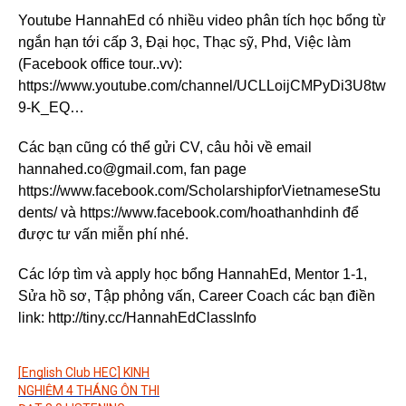
Youtube HannahEd có nhiều video phân tích học bổng từ
ngắn hạn tới cấp 3, Đại học, Thạc sỹ, Phd, Việc làm
(Facebook office tour..vv):
https://www.youtube.com/channel/UCLLoijCMPyDi3U8tw
9-K_EQ…
Các bạn cũng có thể gửi CV, câu hỏi về email
hannahed.co@gmail.com, fan page
https://www.facebook.com/ScholarshipforVietnameseStu
dents/ và https://www.facebook.com/hoathanhdinh để
được tư vấn miễn phí nhé.
Các lớp tìm và apply học bổng HannahEd, Mentor 1-1,
Sửa hồ sơ, Tập phỏng vấn, Career Coach các bạn điền
link: http://tiny.cc/HannahEdClassInfo
[English Club HEC] KINH
NGHIỆM 4 THÁNG ÔN THI