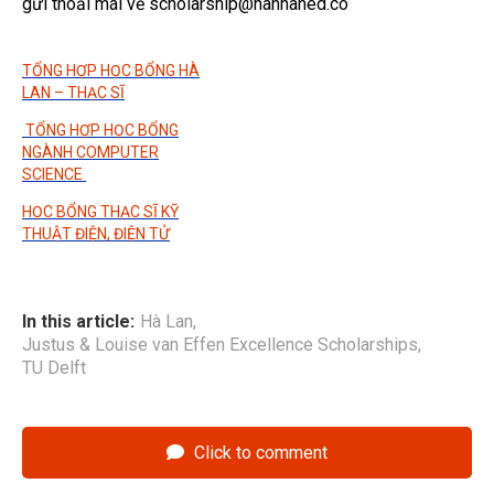
gửi thoải mái về scholarship@hannahed.co
TỔNG HỢP HỌC BỔNG HÀ
LAN – THẠC SĨ
TỔNG HỢP HỌC BỔNG
NGÀNH COMPUTER
SCIENCE
HỌC BỔNG THẠC SĨ KỸ
THUẬT ĐIỆN, ĐIỆN TỬ
In this article:
Hà Lan
,
Justus & Louise van Effen Excellence Scholarships
,
TU Delft
Click to comment