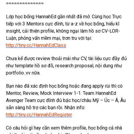
==============
Lớp học bổng HannahEd gần nhất đã mở. Cùng học Trực
tiếp với 3 Mentors cực đỉnh, từ a-z về học bổng, hiểu kĩ
insight, cải thiện profile, không ngại làm hồ sơ CV-LOR-
Luận, phỏng vấn mềm mại, trơn tru với tại:
http://tiny.cc/HannahEdClass
Chưa kể được review thoải mái như CV, tài liệu cực đầy đủ
như template hồ sơ đỗ, research proposal, nội dung như
portfolio..vv nữa.
Bạn nào đã xác định học bổng hoặc đang apply rùi thì có
Mentor, Review, Mock Interview 1-1. Team HannahEd
Avenger Team cực đỉnh đủ bậc học/châu Mỹ – Úc – Á, Âu
sẵn sàng hỗ trợ các bạn rồi. Nhận info:
http://tiny.cc/HannahEdRegister
Có câu hỏi gì hay cần xem thêm profile, học bổng cả nhà