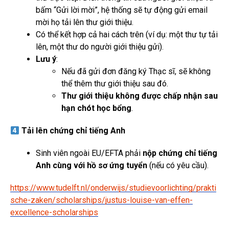
bấm “Gửi lời mời”, hệ thống sẽ tự động gửi email
mời họ tải lên thư giới thiệu.
Có thể kết hợp cả hai cách trên (ví dụ: một thư tự tải
lên, một thư do người giới thiệu gửi).
Lưu ý
:
Nếu đã gửi đơn đăng ký Thạc sĩ, sẽ không
thể thêm thư giới thiệu sau đó.
Thư giới thiệu không được chấp nhận sau
hạn chót học bổng
.
Tải lên chứng chỉ tiếng Anh
Sinh viên ngoài EU/EFTA phải
nộp chứng chỉ tiếng
Anh cùng với hồ sơ ứng tuyển
(nếu có yêu cầu).
https://www.tudelft.nl/onderwijs/studievoorlichting/prakti
sche-zaken/scholarships/justus-louise-van-effen-
excellence-scholarships