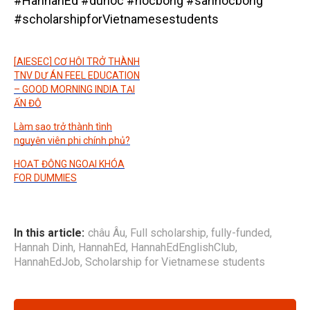
#HannahEd
#duhoc
#hocbong
#sanhocbong
#scholarshipforVietnamesestudents
[AIESEC] CƠ HỘI TRỞ THÀNH
TNV DỰ ÁN FEEL EDUCATION
– GOOD MORNING INDIA TẠI
ẤN ĐỘ
Làm sao trở thành tình
nguyện viên phi chính phủ?
HOẠT ĐỘNG NGOẠI KHÓA
FOR DUMMIES
In this article:
châu Âu
,
Full scholarship
,
fully-funded
,
Hannah Dinh
,
HannahEd
,
HannahEdEnglishClub
,
HannahEdJob
,
Scholarship for Vietnamese students