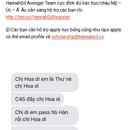
HannahEd Avenger Team cực đỉnh đủ bậc học/châu Mỹ –
Úc – Á. Âu sẵn sàng hỗ trợ các bạn rồi:
http://tiny.cc/HannahEdRegister
Các bạn cần hỗ trợ apply học bổng cũng như tips apply
có thể email profile về
scholarship@hannahed.co