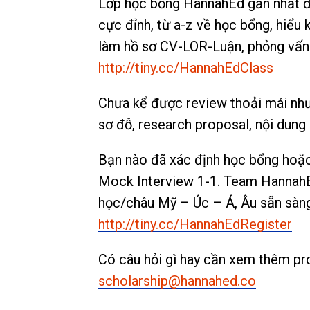
Lớp học bổng HannahEd gần nhất đ
cực đỉnh, từ a-z về học bổng, hiểu kĩ
làm hồ sơ CV-LOR-Luận, phỏng vấn m
http://tiny.cc/HannahEdClass
Chưa kể được review thoải mái như 
sơ đỗ, research proposal, nội dung 
Bạn nào đã xác định học bổng hoặc 
Mock Interview 1-1. Team Hannah
học/châu Mỹ – Úc – Á, Âu sẵn sàng 
http://tiny.cc/HannahEdRegister
Có câu hỏi gì hay cần xem thêm pro
scholarship@hannahed.co