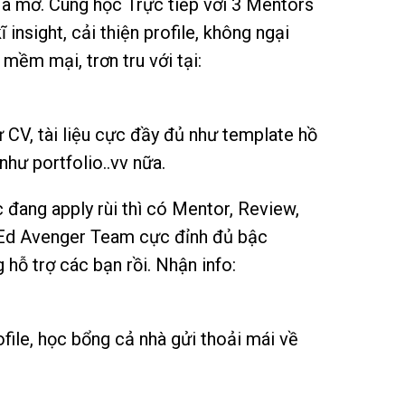
ã mở. Cùng học Trực tiếp với 3 Mentors
 insight, cải thiện profile, không ngại
ềm mại, trơn tru với tại:
CV, tài liệu cực đầy đủ như template hồ
như portfolio..vv nữa.
đang apply rùi thì có Mentor, Review,
Ed Avenger Team cực đỉnh đủ bậc
hỗ trợ các bạn rồi. Nhận info:
file, học bổng cả nhà gửi thoải mái về