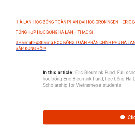
[HÀ LAN] HỌC BỔNG TOÀN PHẦN ĐẠI HỌC GRONINGEN – ERIC 
TỔNG HỢP HỌC BỔNG HÀ LAN – THẠC SĨ
#HannahEdSharing HỌC BỔNG TOÀN PHẦN CHÍNH PHỦ HÀ LA
SẮP ĐÓNG RỒI!!!
In this article:
Eric Bleumink Fund
,
Full sch
học bổng Eric Bleumink Fund
,
học bổng Hà 
Scholarship for Vietnamese students
Cli