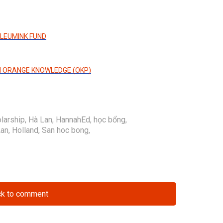
BLEUMINK FUND
N ORANGE KNOWLEDGE (OKP)
olarship
,
Hà Lan
,
HannahEd
,
học bổng
,
Lan
,
Holland
,
San hoc bong
,
ck to comment