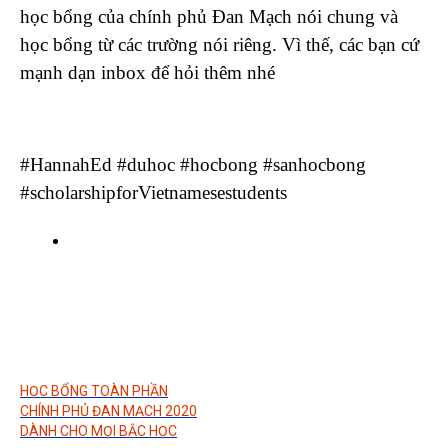
học bổng của chính phủ Đan Mạch nói chung và
học bổng từ các trường nói riêng. Vì thế, các bạn cứ
mạnh dạn inbox để hỏi thêm nhé
#HannahEd #duhoc #hocbong #sanhocbong
#scholarshipforVietnamesestudents
HỌC BỔNG TOÀN PHẦN
CHÍNH PHỦ ĐAN MẠCH 2020
DÀNH CHO MỌI BẬC HỌC