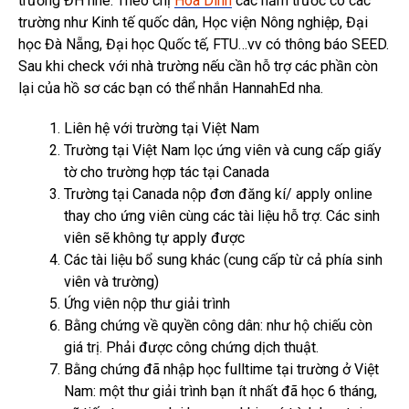
trường ĐH nhé. Theo chị
Hoa Dinh
các năm trước có các
trường như Kinh tế quốc dân, Học viện Nông nghiệp, Đại
học Đà Nẵng, Đại học Quốc tế, FTU…vv có thông báo SEED.
Sau khi check với nhà trường nếu cần hỗ trợ các phần còn
lại của hồ sơ các bạn có thể nhắn HannahEd nha.
Liên hệ với trường tại Việt Nam
Trường tại Việt Nam lọc ứng viên và cung cấp giấy
tờ cho trường hợp tác tại Canada
Trường tại Canada nộp đơn đăng kí/ apply online
thay cho ứng viên cùng các tài liệu hỗ trợ. Các sinh
viên sẽ không tự apply được
Các tài liệu bổ sung khác (cung cấp từ cả phía sinh
viên và trường)
Ứng viên nộp thư giải trình
Bằng chứng về quyền công dân: như hộ chiếu còn
giá trị. Phải được công chứng dịch thuật.
Bằng chứng đã nhập học fulltime tại trường ở Việt
Nam: một thư giải trình bạn ít nhất đã học 6 tháng,