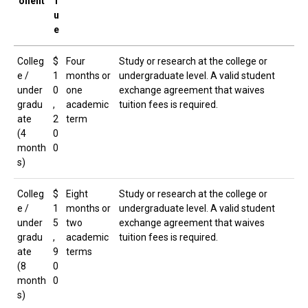
onent
l
u
e
Colleg
$
Four
Study or research at the college or
e /
1
months or
undergraduate level. A valid student
under
0
one
exchange agreement that waives
gradu
,
academic
tuition fees is required.
ate
2
term
(4
0
month
0
s)
Colleg
$
Eight
Study or research at the college or
e /
1
months or
undergraduate level. A valid student
under
5
two
exchange agreement that waives
gradu
,
academic
tuition fees is required.
ate
9
terms
(8
0
month
0
s)