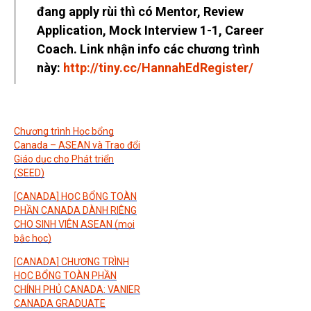
đang apply rùi thì có Mentor, Review
Application, Mock Interview 1-1, Career
Coach. Link nhận info các chương trình
này:
http://tiny.cc/HannahEdRegister/
Chương trình Học bổng
Canada – ASEAN và Trao đổi
Giáo dục cho Phát triển
(SEED)
[CANADA] HỌC BỔNG TOÀN
PHẦN CANADA DÀNH RIÊNG
CHO SINH VIÊN ASEAN (mọi
bậc học)
[CANADA] CHƯƠNG TRÌNH
HỌC BỔNG TOÀN PHẦN
CHÍNH PHỦ CANADA: VANIER
CANADA GRADUATE