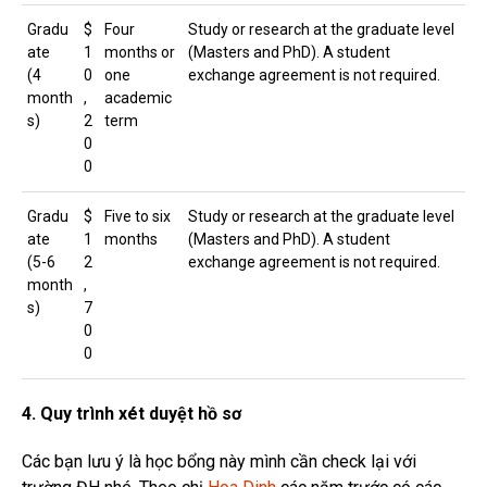
Gradu
$
Four
Study or research at the graduate level
ate
1
months or
(Masters and PhD). A student
(4
0
one
exchange agreement is not required.
month
,
academic
s)
2
term
0
0
Gradu
$
Five to six
Study or research at the graduate level
ate
1
months
(Masters and PhD). A student
(5-6
2
exchange agreement is not required.
month
,
s)
7
0
0
4. Quy trình xét duyệt hồ sơ
Các bạn lưu ý là học bổng này mình cần check lại với