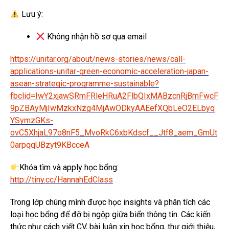
Lưu ý:
Không nhận hồ sơ qua email
https://unitar.org/about/news-stories/news/call-
applications-unitar-green-economic-acceleration-japan-
asean-strategic-programme-sustainable?
fbclid=IwY2xjawSRmFRleHRuA2FlbQIxMABzcnRjBmFwcF
9pZBAyMjIwMzkxNzg4MjAwODkyAAEefXQbLeO2ELbyq
YSymzGKs-
ovC5XhjaL97o8nF5_MvoRkC6xbKdscf__Jtf8_aem_GmUt
0arpqqUBzyt9KBcceA
Khóa tìm và apply học bổng:
http://tiny.cc/HannahEdClass
Trong lớp chúng mình được học insights và phân tích các
loại học bổng để đỡ bị ngộp giữa biển thông tin. Các kiến
thức như cách viết CV, bài luận xin học bổng, thư giới thiệu,