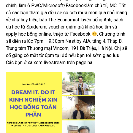
chính, làm ở PwC/Microsoft/Facebooklàm chủ trì, MC. Tất
cả các bạn tham gia đều sẽ có cơn mưa món quà nhỏ mang
về như huy hiệu, báo The Economist luyện tiếng Anh, sách
du học từ Spiderum, voucher giảm giá khoá họ
c tìm và
apply học bổng online, thiệp từ Facebook
. Chương trình
sẽ diễn ra lúc 7pm – 9.30pm Nest by AIA, tầng 4, Tháp B,
Trung tâm Thương mại Vincom, 191 Bà Triệu, Hà Nội. Chị sẽ
cố gắng có mặt từ 6pm tại đó nếu bạn tới sớm giao lưu.
Các bạn ở xa xem livestream trên page ha.