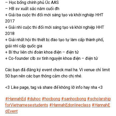
– Học bổng chính phủ Úc AAS
– HB sv xuất sắc năm cuối đh
+ Giải ba cuộc thi đổi mới sáng tạo và khởi nghiệp HHT
2017
+ Giải nhì cuộc thi đổi mới sáng tạo và khời nghiệp HHT
2018
+ Giải nhất hội thi thiết bị đào tạo tự làm cấp thành phố,
giải nhì cấp quốc gia
+ Bí thư liên chi đoàn khoa điện – điện tử
+ Co-founder clb sv tình nguyện khoa điện – điện tử
Các bạn đã đăng ký event check mail ha. Vì venue chỉ limit
50 bạn nên các bạn thông cảm cho chị nhé.
<3
Like page, tag và share để không lỡ info hay nha
<3
#
HannahEd
#
duhoc
#
hocbong
#
sanhocbong
#
scholarship
forVietnamesestudents
#
HannahEdonlineclass
#
HannahE
dEvent