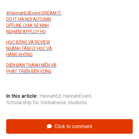
#HannahEdEvent DREAM IT.
DO IT. HA NOI AUTUMN
OFFLINE CHIA SẺ KINH
NGHIỆM APPLUY HO
HỌC BỔNG VÀ REVIEW
NGÀNH TÂM LÝ HỌC VÀ
HÀNG KHÔNG
DIỄN ĐÀN THANH NIÊN VÀ
PHÁT TRIỂN BỀN VỮNG
In this article:
HannahEd
,
HannahEvent
,
Scholarship for Vietnamese students
Click to comment