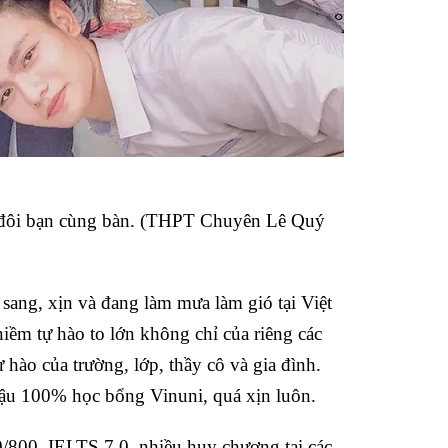
 đôi bạn cùng bàn. (THPT Chuyên Lê Quý
 sang, xịn và đang làm mưa làm gió tại Việt
niềm tự hào to lớn không chỉ của riêng các
 hào của trường, lớp, thầy cô và gia đình.
đậu 100% học bổng Vinuni, quá xịn luôn.
800, IELTS 7.0, nhiều huy chương tại các