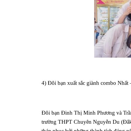
4) Đôi bạn xuất sắc giành combo Nhấ
Đôi bạn Đinh Thị Minh Phương và Trầ
trường THPT Chuyên Nguyễn Du (Đắk 
thán phục bởi những thành tích đáng nể