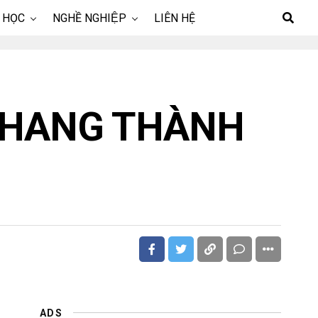
 HỌC
NGHỀ NGHIỆP
LIÊN HỆ
CHANG THÀNH
ADS