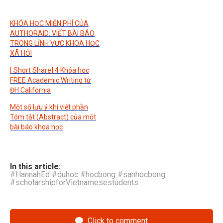
KHÓA HỌC MIỄN PHÍ CỦA
AUTHORAID: VIẾT BÀI BÁO
TRONG LĨNH VỰC KHOA HỌC
XÃ HỘI
[ Short Share] 4 Khóa học
FREE Academic Writing từ
ĐH California
Một số lưu ý khi viết phần
Tóm tắt (Abstract) của một
bài báo khoa học
In this article:
#HannahEd #duhoc #hocbong #sanhocbong
#scholarshipforVietnamesestudents
Click to comment