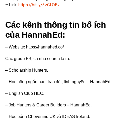
– Link:
https://bit.ly/3zGLOBv
Các kênh thông tin bổ ích
của HannahEd:
– Website: https://hannahed.co/
Các group FB, cả nhà search là ra:
– Scholarship Hunters.
– Học bổng ngắn hạn, trao đổi, tình nguyện – HannahEd.
– English Club HEC.
– Job Hunters & Career Builders – HannahEd.
– Học bổng Chevening UK và IDEAS Ireland.