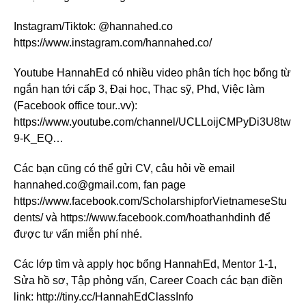
Instagram/Tiktok: @hannahed.co
https://www.instagram.com/hannahed.co/
Youtube HannahEd có nhiều video phân tích học bổng từ
ngắn hạn tới cấp 3, Đại học, Thạc sỹ, Phd, Việc làm
(Facebook office tour..vv):
https://www.youtube.com/channel/UCLLoijCMPyDi3U8tw
9-K_EQ…
Các bạn cũng có thể gửi CV, câu hỏi về email
hannahed.co@gmail.com, fan page
https://www.facebook.com/ScholarshipforVietnameseStu
dents/ và https://www.facebook.com/hoathanhdinh để
được tư vấn miễn phí nhé.
Các lớp tìm và apply học bổng HannahEd, Mentor 1-1,
Sửa hồ sơ, Tập phỏng vấn, Career Coach các bạn điền
link: http://tiny.cc/HannahEdClassInfo