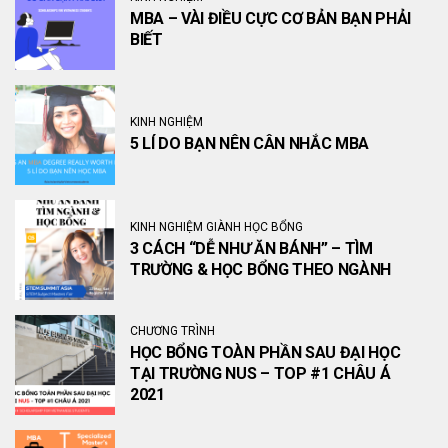
MBA – VÀI ĐIỀU CỰC CƠ BẢN BẠN PHẢI
BIẾT
KINH NGHIỆM
5 LÍ DO BẠN NÊN CÂN NHẮC MBA
KINH NGHIỆM GIÀNH HỌC BỔNG
3 CÁCH “DỄ NHƯ ĂN BÁNH” – TÌM
TRƯỜNG & HỌC BỔNG THEO NGÀNH
CHƯƠNG TRÌNH
HỌC BỔNG TOÀN PHẦN SAU ĐẠI HỌC
TẠI TRƯỜNG NUS – TOP #1 CHÂU Á
2021