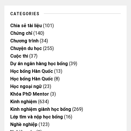
e
r
o
o
a
k
k
m
CATEGORIES
Chia sẻ tài liệu
(101)
Chứng chỉ
(140)
Chương trình
(34)
Chuyện du học
(255)
Cuộc thi
(37)
Dự án ngân hàng học bổng
(39)
Học bổng Hàn Quốc
(13)
Học bổng Hàn Quốc
(8)
Học ngoại ngữ
(23)
Khóa PhD Mentor
(3)
Kinh nghiệm
(634)
Kinh nghiệm giành học bổng
(269)
Lớp tìm và nộp học bổng
(16)
Nghề nghiệp
(123)