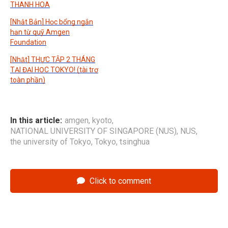
THANH HOA
[Nhật Bản] Học bổng ngắn
hạn từ quỹ Amgen
Foundation
[Nhật] THỰC TẬP 2 THÁNG
TẠI ĐẠI HỌC TOKYO! (tài trợ
toàn phần)
In this article:
amgen
,
kyoto
,
NATIONAL UNIVERSITY OF SINGAPORE (NUS)
,
NUS
,
the university of Tokyo
,
Tokyo
,
tsinghua
Click to comment