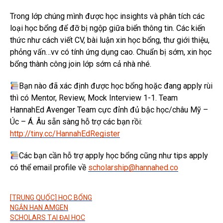
Trong lớp chúng mình được học insights và phân tích các
loại học bổng để đỡ bị ngộp giữa biển thông tin. Các kiến
thức như cách viết CV, bài luận xin học bổng, thư giới thiệu,
phỏng vấn…vv có tính ứng dụng cao. Chuẩn bị sớm, xin học
bổng thành công join lớp sớm cả nhà nhé.
Bạn nào đã xác định được học bổng hoặc đang apply rùi
thì có Mentor, Review, Mock Interview 1-1. Team
HannahEd Avenger Team cực đỉnh đủ bậc học/châu Mỹ –
Úc – Á. Âu sẵn sàng hỗ trợ các bạn rồi:
http://tiny.cc/HannahEdRegister
Các bạn cần hỗ trợ apply học bổng cũng như tips apply
có thể email profile về
scholarship@hannahed.co
[TRUNG QUỐC] HỌC BỔNG
NGẮN HẠN AMGEN
SCHOLARS TẠI ĐẠI HỌC