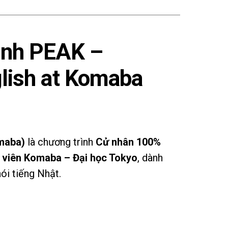
ình PEAK –
lish at Komaba
maba)
là chương trình
Cử nhân 100%
 viên Komaba – Đại học Tokyo
, dành
ói tiếng Nhật.