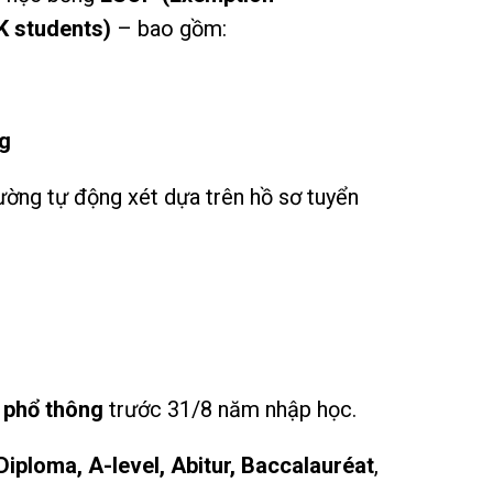
K students)
– bao gồm:
ng
rường tự động xét dựa trên hồ sơ tuyển
 phổ thông
trước 31/8 năm nhập học.
Diploma, A-level, Abitur, Baccalauréat
,