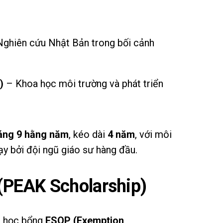
ghiên cứu Nhật Bản trong bối cảnh
)
– Khoa học môi trường và phát triển
áng 9 hằng năm
, kéo dài
4 năm
, với môi
ạy bởi đội ngũ giáo sư hàng đầu.
PEAK Scholarship)
t học bổng
ESOP (Exemption