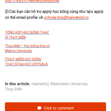
http://tiny.cc/HannahEdRegister
Các bạn cần hỗ trợ apply học bổng cũng như tips apply
có thể email profile về
scholarship@hannahed.co
TỔNG HỢP HỌC BỔNG THẠC
SĨ THỤY ĐIỂN
Thụy Điển – Học bổng thạc sĩ
Malmö University
[THỤY ĐIỂN] HỌC BỔNG
THẠC SĨ ĐẠI HỌC UPPSALA
In this article:
HannahEd
,
Mälardalen University
,
Thụy Điển
Click to comment