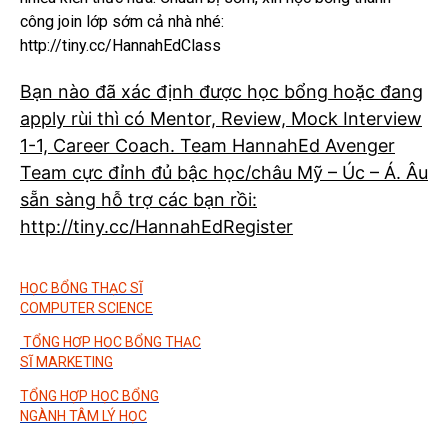
công join lớp sớm cả nhà nhé:
http://tiny.cc/HannahEdClass
Bạn nào đã xác định được học bổng hoặc đang
apply rùi thì có Mentor, Review, Mock Interview
1-1, Career Coach. Team HannahEd Avenger
Team cực đỉnh đủ bậc học/châu Mỹ – Úc – Á. Âu
sẵn sàng hỗ trợ các bạn rồi:
http://tiny.cc/HannahEdRegister
HỌC BỔNG THẠC SĨ
COMPUTER SCIENCE
TỔNG HỢP HỌC BỔNG THẠC
SĨ MARKETING
TỔNG HỢP HỌC BỔNG
NGÀNH TÂM LÝ HỌC