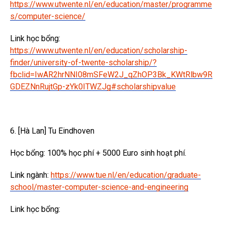
https://www.utwente.nl/en/education/master/programme
s/computer-science/
Link học bổng:
https://www.utwente.nl/en/education/scholarship-
finder/university-of-twente-scholarship/?
fbclid=IwAR2hrNNI08mSFeW2J_qZhOP3Bk_KWtRlbw9R
GDEZNnRujtGp-zYk0ITWZJg#scholarshipvalue
6. [Hà Lan] Tu Eindhoven
Học bổng: 100% học phí + 5000 Euro sinh hoạt phí.
Link ngành:
https://www.tue.nl/en/education/graduate-
school/master-computer-science-and-engineering
Link học bổng: