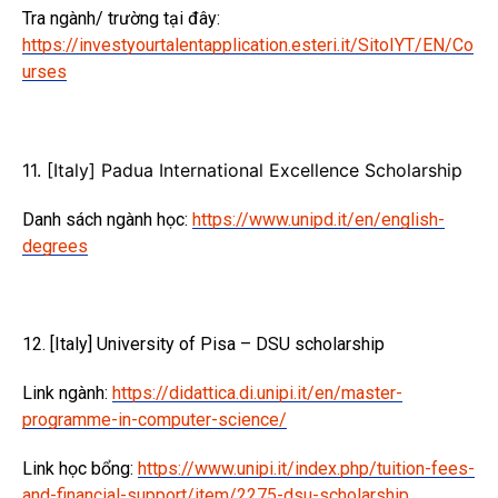
Tra ngành/ trường tại đây:
https://investyourtalentapplication.esteri.it/SitoIYT/EN/Co
urses
11. [Italy] Padua International Excellence Scholarship
Danh sách ngành học:
https://www.unipd.it/en/english-
degrees
12. [Italy] University of Pisa – DSU scholarship
Link ngành:
https://didattica.di.unipi.it/en/master-
programme-in-computer-science/
Link học bổng:
https://www.unipi.it/index.php/tuition-fees-
and-financial-support/item/2275-dsu-scholarship