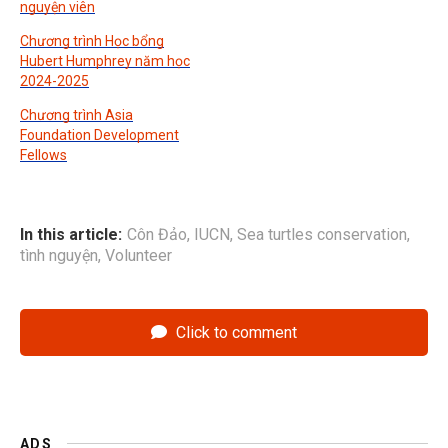
nguyện viên
Chương trình Học bổng
Hubert Humphrey năm học
2024-2025
Chương trình Asia
Foundation Development
Fellows
In this article:
Côn Đảo
,
IUCN
,
Sea turtles conservation
,
tình nguyện
,
Volunteer
Click to comment
ADS