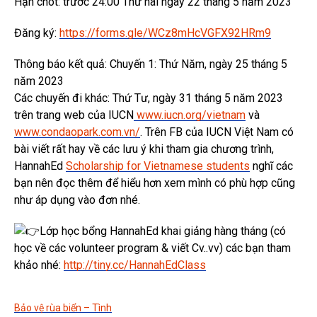
Hạn chót: trước 24:00 Thứ hai ngày 22 tháng 5 năm 2023
Đăng ký:
https://forms.gle/WCz8mHcVGFX92HRm9
Thông báo kết quả: Chuyến 1: Thứ Năm, ngày 25 tháng 5
năm 2023
Các chuyến đi khác: Thứ Tư, ngày 31 tháng 5 năm 2023
trên trang web của IUCN
www.iucn.org/vietnam
và
www.condaopark.com.vn/
. Trên FB của IUCN Việt Nam có
bài viết rất hay về các lưu ý khi tham gia chương trình,
HannahEd
Scholarship for Vietnamese students
nghĩ các
bạn nên đọc thêm để hiểu hơn xem mình có phù hợp cũng
như áp dụng vào đơn nhé.
Lớp học bổng HannahEd khai giảng hàng tháng (có
học về các volunteer program & viết Cv..vv) các bạn tham
khảo nhé:
http://tiny.cc/HannahEdClass
Bảo vệ rùa biển – Tình