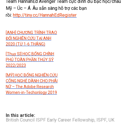
Team HannahEd Avenger Team cực đỉnh đủ bậc học/châu
Mỹ – Úc – Á. Âu sẵn sàng hỗ trợ các bạn
rồi:
http://tiny.cc/HannahEdRegister
[ANH] CHƯƠNG TRÌNH TRAO
ĐỔI NGHIÊN CỨU TẠI ANH
2020 (TỪ 1-6 THÁNG)
[Thụy Sĩ] HỌC BỔNG CHÍNH
PHỦ TOÀN PHẦN THỦY SỸ
2022/2023
[MỸ] HỌC BỔNG NGHIÊN CỨU
CÔNG NGHỆ DÀNH CHO PHÁI
NỮ – The Adobe Research
Women-in-Techonlogy 2019
In this article:
British Council ISPF Early Career Fellowship
,
ISPF
,
UK