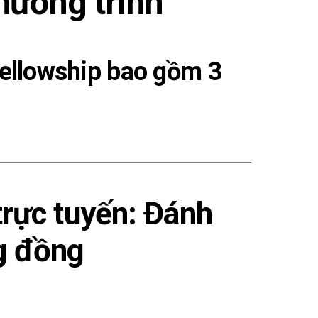
hương trình
ellowship bao gồm 3
trực tuyến: Đánh
g đồng