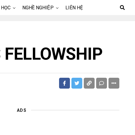
 HỌC
NGHỀ NGHIỆP
LIÊN HỆ
 FELLOWSHIP
ADS