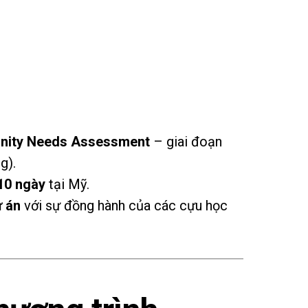
ity Needs Assessment
– giai đoạn
g).
 10 ngày
tại Mỹ.
ự án
với sự đồng hành của các cựu học