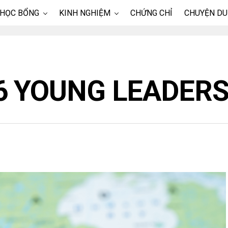
 HỌC BỔNG
KINH NGHIỆM
CHỨNG CHỈ
CHUYỆN DU
6 YOUNG LEADERS