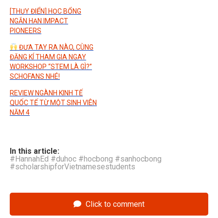
[THỤY ĐIỂN] HỌC BỔNG
NGẮN HẠN IMPACT
PIONEERS
ĐƯA TAY RA NÀO, CÙNG
ĐĂNG KÍ THAM GIA NGAY
WORKSHOP “STEM LÀ GÌ?”
SCHOFANS NHÉ!
REVIEW NGÀNH KINH TẾ
QUỐC TẾ TỪ MỘT SINH VIÊN
NĂM 4
In this article:
#HannahEd #duhoc #hocbong #sanhocbong
#scholarshipforVietnamesestudents
Click to comment