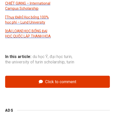
CHIẾT GIANG – International
Campus Scholarship
[Thụy Điển] Học bổng 100%
học phí – Lund University
[ĐÀI LOAN] HỌC BỔNG ĐẠI
HỌC QUỐC LẬP THANH HOA
In this article:
du học Ý
,
đại học turin
,
the university of turin scholarship
,
turin
Click to comment
ADS