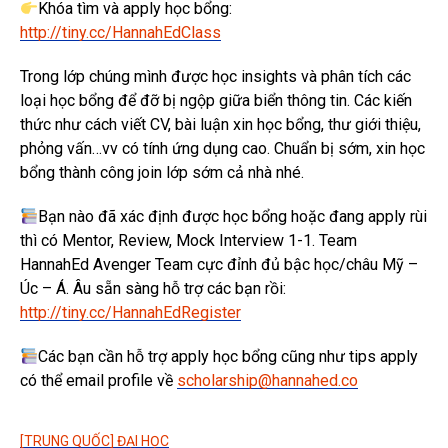
Khóa tìm và apply học bổng:
http://tiny.cc/HannahEdClass
Trong lớp chúng mình được học insights và phân tích các
loại học bổng để đỡ bị ngộp giữa biển thông tin. Các kiến
thức như cách viết CV, bài luận xin học bổng, thư giới thiệu,
phỏng vấn…vv có tính ứng dụng cao. Chuẩn bị sớm, xin học
bổng thành công join lớp sớm cả nhà nhé.
Bạn nào đã xác định được học bổng hoặc đang apply rùi
thì có Mentor, Review, Mock Interview 1-1. Team
HannahEd Avenger Team cực đỉnh đủ bậc học/châu Mỹ –
Úc – Á. Âu sẵn sàng hỗ trợ các bạn rồi:
http://tiny.cc/HannahEdRegister
Các bạn cần hỗ trợ apply học bổng cũng như tips apply
có thể email profile về
scholarship@hannahed.co
[TRUNG QUỐC] ĐẠI HỌC