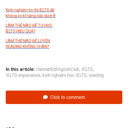
Kinh nghiệm ôn thi IELTS để
không có kĩ năng nào dưới 8
LÀM THẾ NÀO ĐỂ TỰ HỌC
IELTS HIỆU QUẢ?
LÀM THẾ NÀO ĐỂ LUYỆN
READING KHÔNG CHÁN?
In this article:
HannahEdEnglishClub
,
IELTS
,
IELTS experience
,
kinh nghiệm học IELTS
,
reading
Click to comment