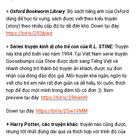
+
Oxford Bookworm Library
: Bộ sách tiếng anh của Oxford
dùng để học từ vựng, sách được viết theo kiểu truyện
(story) theo nhiều cấp độ từ dễ đến khó. Down tại đây:
https://bit.ly/2R3jbwd
+
Series truyện kinh dị cho trẻ con của R.L. STINE:
Truyện
này khá phổ biến vào năm 1994. Tại Việt Nam serie truyện
Goosebumps của Stine được dịch sang Tiếng Việt và
nhanh chóng trở thành bộ truyện ăn khách, được sự đón
nhận của đông đảo độc giả. Mỗi truyện khá ngắn, ngôn từ
viết cho trẻ em nên rất đơn giản và dễ hiểu, lôi cuốn, thích
hợp để đọc một mình trong đêm tối cô đơn :)). Xem
preview tại đây:
https://bit.ly/2Rmenl9
Down tại đây:
https://bit.ly/2Sw1VMM
+ Harry Potter, các truyện khác:
truyện nào cũng được,
nhưng tốt nhất đừng dài quá và thích hợp với trình độ của