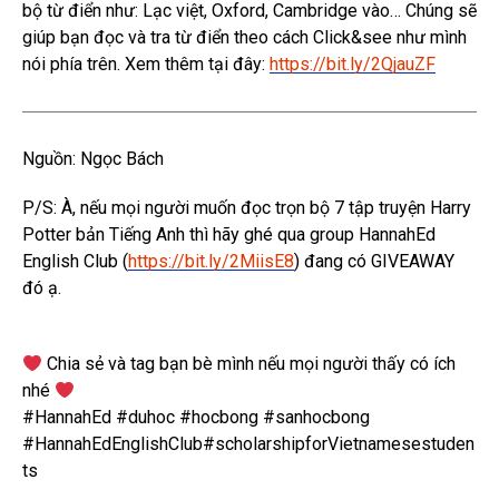
bộ từ điển như: Lạc việt, Oxford, Cambridge vào… Chúng sẽ
giúp bạn đọc và tra từ điển theo cách Click&see như mình
nói phía trên. Xem thêm tại đây:
https://bit.ly/2QjauZF
Nguồn: Ngọc Bách
P/S: À, nếu mọi người muốn đọc trọn bộ 7 tập truyện Harry
Potter bản Tiếng Anh thì hãy ghé qua group HannahEd
English Club (
https://bit.ly/2MiisE8
) đang có GIVEAWAY
đó ạ.
Chia sẻ và tag bạn bè mình nếu mọi người thấy có ích
nhé
#HannahEd #duhoc #hocbong #sanhocbong
#HannahEdEnglishClub#scholarshipforVietnamesestuden
ts