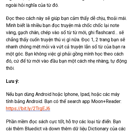
ngoài hỏi nghĩa của từ đó.
Đọc theo cách này sẽ giúp bạn cảm thấy dễ chịu, thoải mái.
Mình biết là nhiều bạn đọc truyện mà chốc chốc lại note
vàng, gạch chân, chép vào sổ từ từ mới, ghi flashcard… sẽ
chẳng thấy cuốn truyện thú vị gì nữa. Đọc 1, 2 trang bạn sẽ
nhanh chóng mệt mỏi và vứt cả truyện lẫn sổ từ của bạn ra
một góc. Bạn không việc gì phải gồng mình học theo cách
đó, cứ để từ mới vào đầu bạn một cách nhẹ nhàng, tự động
thôi.
Lưu ý:
Nếu bạn dùng Android hoặc Iphone, Ipad, hoặc các máy
tỉnh bảng Android. Bạn có thể search app Moon+Reader:
https://bit.ly/2TrgEJ6
Phần mềm đọc sách cực tốt, hỗ trợ các loại từ điển. Bạn
cài thêm Bluedict và down thêm dữ liệu Dictionary của các