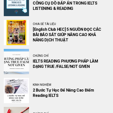
CÔNG CỤ DÒ ĐÁP ÁN TRONG IELTS
LISTENING & READING
CHIA SẺ TÀI LIỆU
[English Club HEC] 5 NGUỒN ĐỌC CÁC
BÀI BÁO SÁT GIÚP NÂNG CAO KHẢ
NĂNG DỊCH THUẬT
CHỨNG CHỈ
IELTS READING PHƯƠNG PHÁP LÀM
DẠNG TRUE /FALSE/NOT GIVEN
KINH NGHIỆM
2 Bước Tự Học Để Nâng Cao Điểm
Reading IELTS