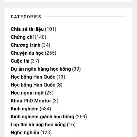
b
g
o
o
e
r
o
o
a
k
k
m
CATEGORIES
Chia sẻ tài liệu
(101)
Chứng chỉ
(140)
Chương trình
(34)
Chuyện du học
(255)
Cuộc thi
(37)
Dự án ngân hàng học bổng
(39)
Học bổng Hàn Quốc
(13)
Học bổng Hàn Quốc
(8)
Học ngoại ngữ
(23)
Khóa PhD Mentor
(3)
Kinh nghiệm
(634)
Kinh nghiệm giành học bổng
(269)
Lớp tìm và nộp học bổng
(16)
Nghề nghiệp
(123)