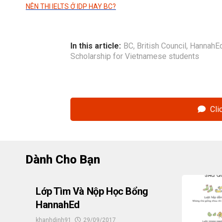
NÊN THI IELTS Ở IDP HAY BC?
In this article:
BC
,
British Council
,
HannahE
Scholarship for Vietnamese students
Cli
Dành Cho Bạn
Lớp Tìm Và Nộp Học Bổng
HannahEd
khanhdinh91
29/09/2017