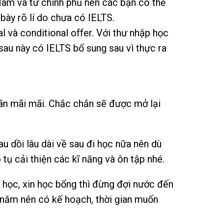
Nam và từ chính phủ nên các bạn có thể
 bày rõ lí do chưa có IELTS.
 và conditional offer. Với thư nhập học
 sau này có IELTS bổ sung sau vì thực ra
ãn mãi mãi. Chắc chắn sẽ được mở lại
.
u dồi lâu dài về sau đi học nữa nên dù
 tụ cải thiện các kĩ năng và ôn tập nhé.
 học, xin học bổng thì đừng đợi nước đến
 năm nên có kế hoạch, thời gian muốn