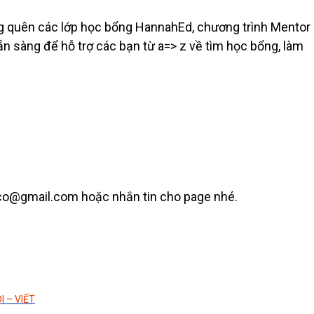
g quên các lớp học bổng HannahEd, chương trình Mentor
n sàng để hỗ trợ các bạn từ a=> z về tìm học bổng, làm
.co@gmail.com hoặc nhắn tin cho page nhé.
I – VIẾT