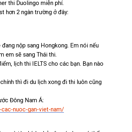
r thi Duolingo miễn phí.
st hơn 2 ngàn trường ở đây:
e đang nộp sang Hongkong. Em nói nếu
m em sẽ sang Thái thi.
điểm, lịch thi IELTS cho các bạn. Bạn nào
chính thì đi du lịch xong đi thi luôn cũng
ố nước Đông Nam Á:
-o-cac-nuoc-gan-viet-nam/