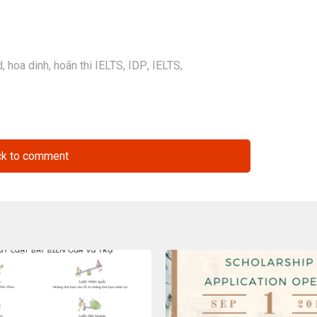
d
,
hoa dinh
,
hoãn thi IELTS
,
IDP
,
IELTS
,
ck to comment