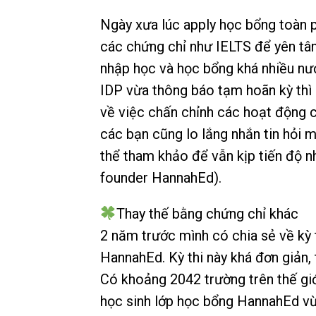
Ngày xưa lúc apply học bổng toàn p
các chứng chỉ như IELTS để yên tâ
nhập học và học bổng khá nhiều n
IDP vừa thông báo tạm hoãn kỳ thì 
về việc chấn chỉnh các hoạt động 
các bạn cũng lo lắng nhắn tin hỏi 
thể tham khảo để vẫn kịp tiến độ n
founder HannahEd).
Thay thế bằng chứng chỉ khác
2 năm trước mình có chia sẻ về kỳ 
HannahEd. Kỳ thi này khá đơn giản, 
Có khoảng 2042 trường trên thế giớ
học sinh lớp học bổng HannahEd vừ