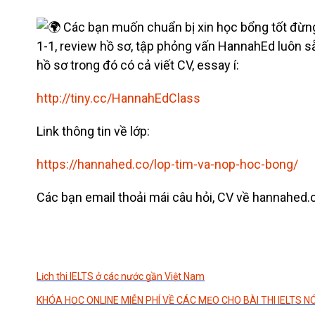
Các bạn muốn chuẩn bị xin học bổng tốt đừn
1-1, review hồ sơ, tập phỏng vấn HannahEd luôn sẵ
hồ sơ trong đó có cả viết CV, essay í:
http://tiny.cc/HannahEdClass
Link thông tin về lớp:
https://hannahed.co/lop-tim-va-nop-hoc-bong/
Các bạn email thoải mái câu hỏi, CV về hannahed
Lịch thi IELTS ở các nước gần Việt Nam
KHÓA HỌC ONLINE MIỄN PHÍ VỀ CÁC MẸO CHO BÀI THI IELTS NÓ