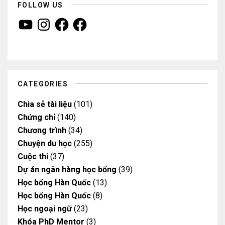
FOLLOW US
Y
I
F
F
o
n
a
a
u
s
c
c
T
t
e
e
u
a
b
b
b
g
o
o
e
r
o
o
a
k
k
m
CATEGORIES
Chia sẻ tài liệu
(101)
Chứng chỉ
(140)
Chương trình
(34)
Chuyện du học
(255)
Cuộc thi
(37)
Dự án ngân hàng học bổng
(39)
Học bổng Hàn Quốc
(13)
Học bổng Hàn Quốc
(8)
Học ngoại ngữ
(23)
Khóa PhD Mentor
(3)