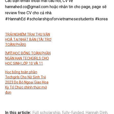
Các bạn email thoải mái câu hỏi, CV về
hannahed.co@gmail.com hoặc nhắn tin cho page, page sẽ
review free CV cho cả nhà.
#HannahEd #scholarshipsforvietnamesestudents #korea
TRẢI NGHIỆM TRẠI THU VĂN
HOÁ TẠI NHẬT BẢN (TÀI TRỢ
TOÀN PHẦN)
[MỸ] HỌC BỔNG TOÀN PHẦN
NGẮN HẠN TECHGIRLS CHO
HỌC SINH LỚP 10 VÀ 11
Học bổng toàn phần
Techgirls Cho Nữ Sinh Trẻ
2023 Do Bộ Ngoại Giao Hoa
Kỳ Tổ Chức chính thức mở
đơn
In this article:
Full scholarship
,
fully-funded
,
Hannah Dinh
,