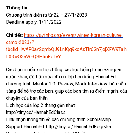
Thông tin:
Chương trình diễn ra từ 22 – 27/1/2023
Deadline apply: 1/11/2022
Chi tiết:
https://ayfnhq.org/event/winter-korean-culture-
camp-2023/?
fbclid=IwAR0aY2qmbQJ9LnlQq9koAsTIr6Gn7jejXFW9Taih
LX3wO3aWEQSPtmRoLvY
Các bạn muốn xin học bổng các học bổng trong và ngoài
nước khác, đủ bậc nữa, đã có lớp học bổng HannahEd,
chương trình Mentor 1-1, Review, Mock Interview luôn sẵn
sàng để hỗ trợ các bạn, giúp các bạn tìm ra điểm mạnh, câu
chuyện của bản thân.
Lịch học của lớp 2 tháng gần nhất:
http://tiny.cc/HannahEdClass
Link nhận thông tin về các chương trình Scholarship
Support HannahEd: http://tiny.cc/HannahEdRegister