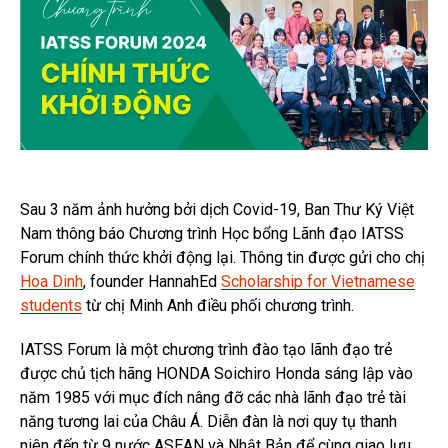
Sau 3 năm ảnh hưởng bởi dịch Covid-19, Ban Thư Ký Việt
Nam thông báo Chương trình Học bổng Lãnh đạo IATSS
Forum chính thức khởi động lại. Thông tin được gửi cho chị
Hoa Dinh
, founder HannahEd
Scholarship for Vietnamese
students
từ chị Minh Anh điều phối chương trình.
IATSS Forum là một chương trình đào tạo lãnh đạo trẻ
được chủ tịch hãng HONDA Soichiro Honda sáng lập vào
năm 1985 với mục đích nâng đỡ các nhà lãnh đạo trẻ tài
năng tương lai của Châu Á. Diễn đàn là nơi quy tụ thanh
niên đến từ 9 nước ASEAN và Nhật Bản để cùng giao lưu,