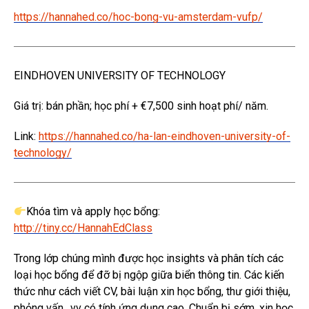
https://hannahed.co/hoc-bong-vu-amsterdam-vufp/
EINDHOVEN UNIVERSITY OF TECHNOLOGY
Giá trị: bán phần; học phí + €7,500 sinh hoạt phí/ năm.
Link:
https://hannahed.co/ha-lan-eindhoven-university-of-
technology/
Khóa tìm và apply học bổng:
http://tiny.cc/HannahEdClass
Trong lớp chúng mình được học insights và phân tích các
loại học bổng để đỡ bị ngộp giữa biển thông tin. Các kiến
thức như cách viết CV, bài luận xin học bổng, thư giới thiệu,
phỏng vấn…vv có tính ứng dụng cao. Chuẩn bị sớm, xin học