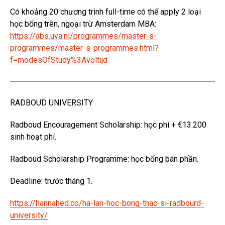
Có khoảng 20 chương trình full-time có thể apply 2 loại
học bổng trên, ngoại trừ Amsterdam MBA:
https://abs.uva.nl/programmes/master-s-
programmes/master-s-programmes.html?
f=modesOfStudy%3Avoltijd
RADBOUD UNIVERSITY
Radboud Encouragement Scholarship: học phí + €13.200
sinh hoạt phí.
Radboud Scholarship Programme: học bổng bán phần.
Deadline: trước tháng 1.
https://hannahed.co/ha-lan-hoc-bong-thac-si-radbourd-
university/