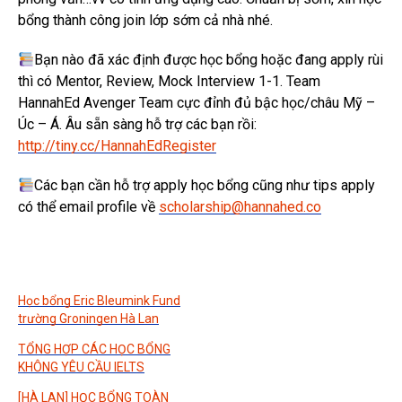
bổng thành công join lớp sớm cả nhà nhé.
Bạn nào đã xác định được học bổng hoặc đang apply rùi
thì có Mentor, Review, Mock Interview 1-1. Team
HannahEd Avenger Team cực đỉnh đủ bậc học/châu Mỹ –
Úc – Á. Âu sẵn sàng hỗ trợ các bạn rồi:
http://tiny.cc/HannahEdRegister
Các bạn cần hỗ trợ apply học bổng cũng như tips apply
có thể email profile về
scholarship@hannahed.co
Học bổng Eric Bleumink Fund
trường Groningen Hà Lan
TỔNG HỢP CÁC HỌC BỔNG
KHÔNG YÊU CẦU IELTS
[HÀ LAN] HỌC BỔNG TOÀN